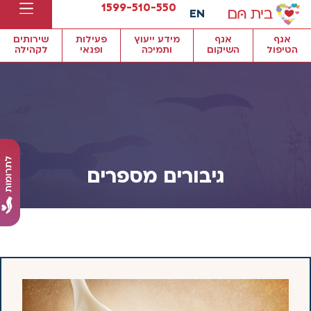
1599-510-550
EN
אגף
אגף
מידע ייעוץ
פעילות
שירותים
הטיפול
השיקום
ותמיכה
ופנאי
לקהילה
גיבורים מספרים