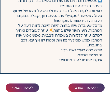
מפגשים חברתיים עם אורחים כיפיים בהדלקת נרות
בערב בדירה עם השותפים
רועי נוהג לקחת מכל דבר קצת ולהגיש על מצע של שיתוף
פעולה שמאוד "מקפיץ" את הטעם, חיוך, קבלה במקום
העבודה והזדמנות להתקדמות!
מרסל שעובדת איתו בחנות היתה חייבת לחוות דעה על
המתכון?: רועי האור שלנו בחנות
עוזר לעובדים ומחייך
לכולם, עוזר ללקוחות בשמחה ולבביות, ממש מפיץ אור!
המתכון ממש מומלץ? נסו אותו וספרו לנו איך יצא לכם
בתגובות…
תודה רבה רועי? גאים בך?
נר שלישי שמח!?
עיקבו אחרינו לעוד מתכונים!
< לסיפור הקודם
לסיפור הבא >