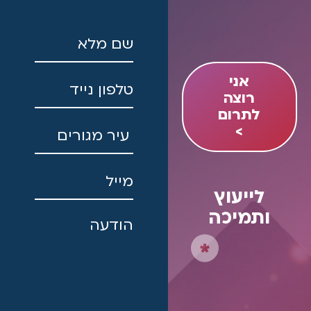
אני
רוצה
לתרום
>
לייעוץ
ותמיכה
9
*
5
1
8