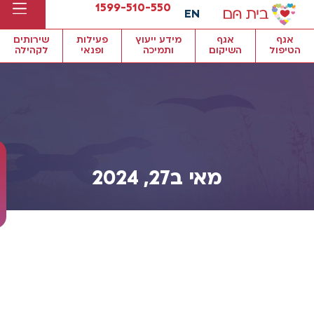
1599-510-550
EN
אגף
אגף
מידע ייעוץ
פעילות
שירותים
הטיפול
השיקום
ותמיכה
ופנאי
לקהילה
מאי ב27, 2024