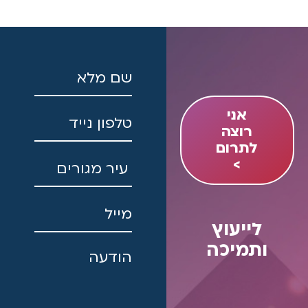
ווה
אני
רוצה
לתרום
>
לייעוץ
ותמיכה
9
*