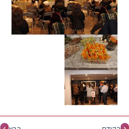
הקודם
הבא