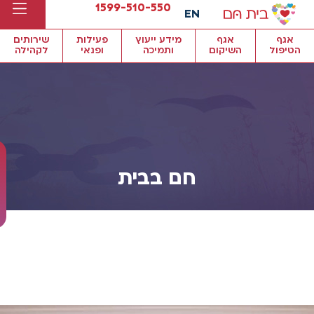
1599-510-550
EN
אגף
אגף
מידע ייעוץ
פעילות
שירותים
הטיפול
השיקום
ותמיכה
ופנאי
לקהילה
חם בבית